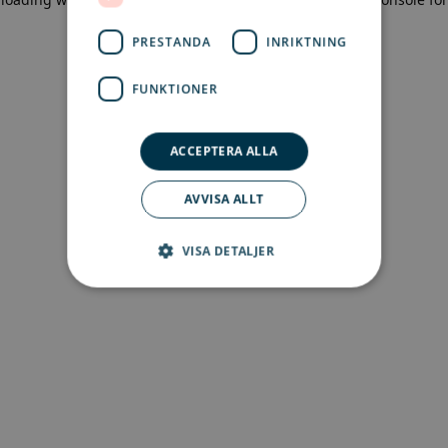
more information)
.
PRESTANDA
INRIKTNING
FUNKTIONER
ACCEPTERA ALLA
AVVISA ALLT
VISA DETALJER
Strikt nödvändigt
Prestanda
Inriktning
Funktioner
Strikt nödvändiga kakor tillåter
kärnwebbplatsfunktioner som
användarinloggning och kontohantering.
Webbplatsen kan inte användas ordentligt utan