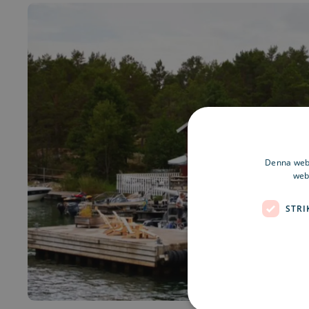
Denna webb
webb
STRI