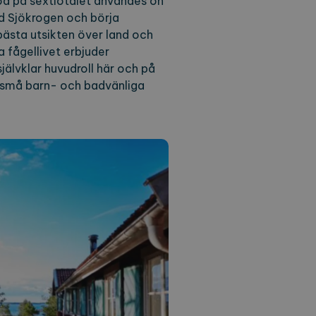
od på sextiotalet användes ön
d Sjökrogen och börja
 bästa utsikten över land och
a fågellivet erbjuder
självklar huvudroll här och på
ch små barn- och badvänliga