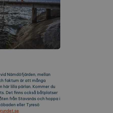
månad
 vid Nämdöfjärden, mellan
och faktum är att många
n här lilla pärlan. Kommer du
ts. Det finns också båtplatser
båten från Stavsnäs och hoppa i
sjöbaden eller Tyresö
grundet.se