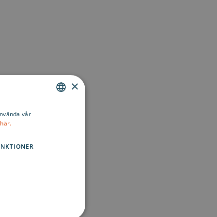
×
ENGLISH
använda vår
här.
SWEDISH
FINNISH
UNKTIONER