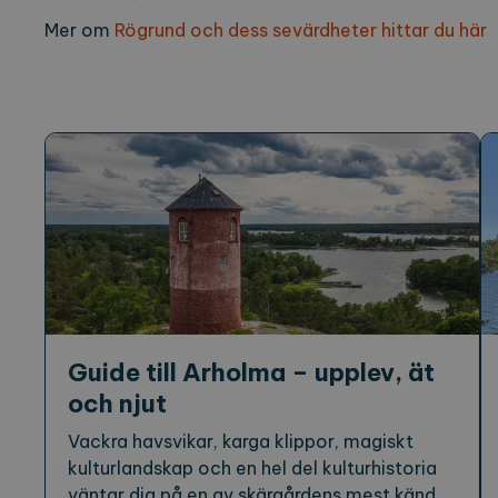
Mer om
Rögrund och dess sevärdheter hittar du här
Guide till Arholma – upplev, ät
och njut
Vackra havsvikar, karga klippor, magiskt
kulturlandskap och en hel del kulturhistoria
väntar dig på en av skärgårdens mest kända