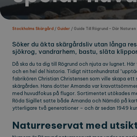
Stockholms Skärgård
/
Guider
/
Guide Till Rögrund – Där Naturen
Söker du äkta skärgårdsliv utan långa r
sjökrog, vandrarhem, bastu, släta klippor
Då ska du ta dig till Rögrund och njuta av lugnet. Här
och en hel del historia. Tidigt nittonhundratal ”uppt
fabrikören Christian Christensen som ville skapa ett 
skärgården. Hans dotter Amanda var kravattsömmer
med huvudfokus på flugor. Sortimentet utökades me
Röda Sigillet satte både Amanda och Nämdö på karta
ytterligare två generationer – och är sedan 1949 ku
Naturreservat med utsik