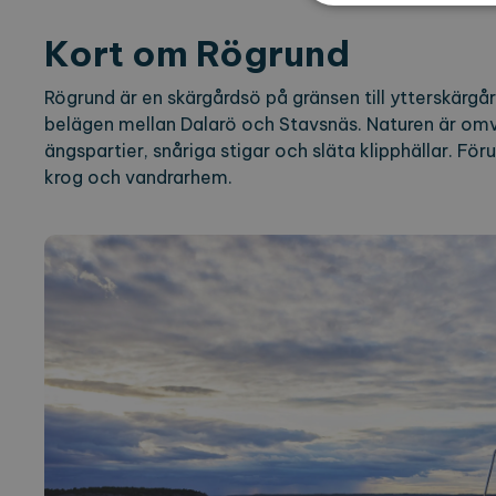
Kort om Rögrund
Strikt nödvändiga kakor ti
Rögrund är en skärgårdsö på gränsen till ytterskärgå
ordentligt utan strikt nödvä
belägen mellan Dalarö och Stavsnäs. Naturen är o
Namn
Le
ängspartier, snåriga stigar och släta klipphällar. För
krog och vandrarhem.
CookieScriptConsent
Co
ex
locale
ex
region
ex
Namn
Lever
_ga
Googl
.expl
_ga_2VE62Q7WT9
.expl