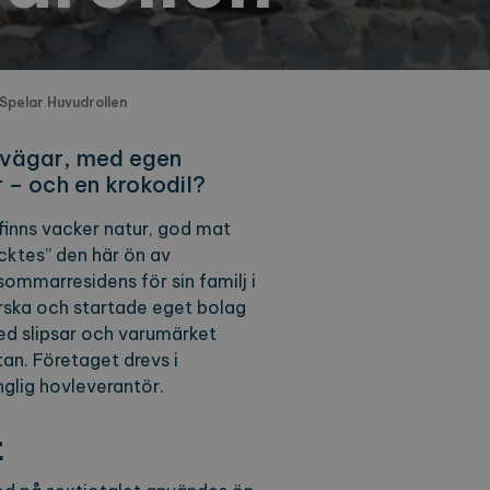
 Spelar Huvudrollen
esvägar, med egen
 – och en krokodil?
 finns vacker natur, god mat
äcktes” den här ön av
sommarresidens för sin familj i
ska och startade eget bolag
d slipsar och varumärket
n. Företaget drevs i
nglig hovleverantör.
t