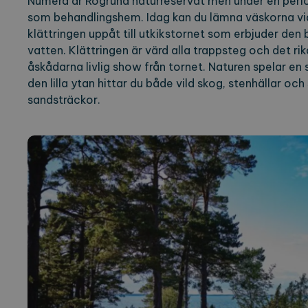
Numera är Rögrund naturreservat men under en peri
som behandlingshem. Idag kan du lämna väskorna vi
klättringen uppåt till utkikstornet som erbjuder den
vatten. Klättringen är värd alla trappsteg och det rik
åskådarna livlig show från tornet. Naturen spelar en 
den lilla ytan hittar du både vild skog, stenhällar o
sandsträckor.