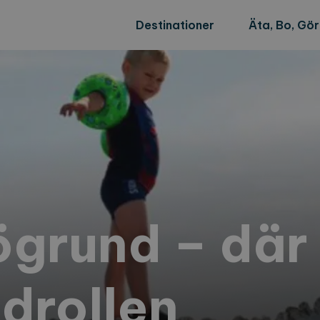
Destinationer
Äta, Bo, Gö
Rögrund – där
drollen