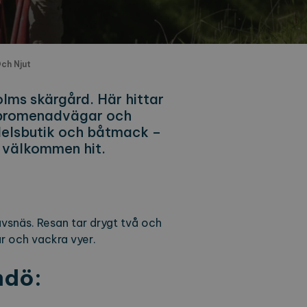
ch Njut
lms skärgård. Här hittar
h promenadvägar och
edelsbutik och båtmack –
 välkommen hit.
avsnäs. Resan tar drygt två och
ur och vackra vyer.
mdö: