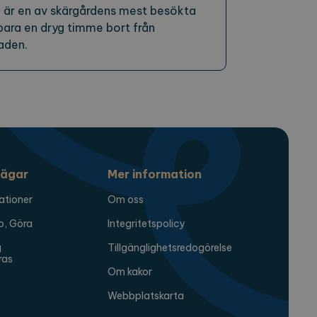
 är en av skärgårdens mest besökta
bara en dryg timme bort från
aden.
ägar
Mer information
ationer
Om oss
o, Göra
Integritetspolicy
g
Tillgänglighetsredogörelse
ras
Om kakor
Webbplatskarta