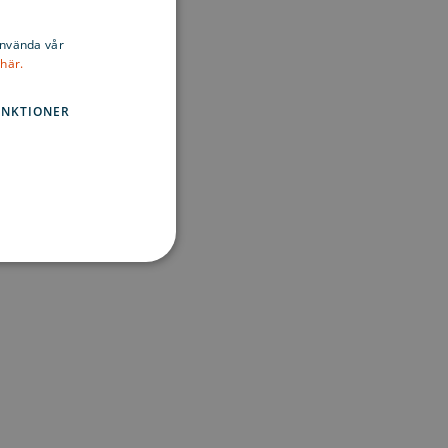
ENGLISH
använda vår
här.
SWEDISH
FINNISH
UNKTIONER
sen kan inte användas
en för att komma ihåg
digt att Cookie-Script.com