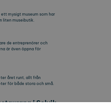
l
n – ett mysigt museum som har
 liten museibutik.
are de entreprenörer och
rna är även öppna för
 året runt, allt från
ter för både stora och små.
staurang i Solvik