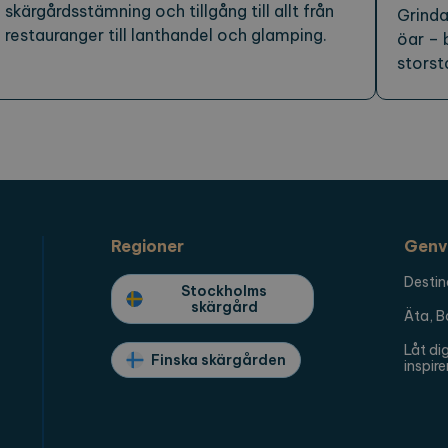
skärgårdsstämning och tillgång till allt från
Grinda
restauranger till lanthandel och glamping.
öar – 
storst
Regioner
Genv
Destin
Stockholms
skärgård
Äta, B
Låt di
Finska skärgården
inspire