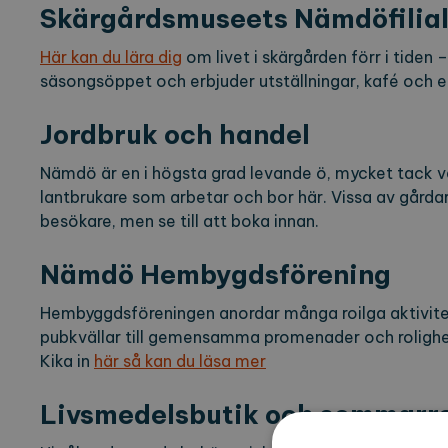
Skärgårdsmuseets Nämdöfilia
Här kan du lära dig
om livet i skärgården förr i tide
säsongsöppet och erbjuder utställningar, kafé och en
Jordbruk och handel
Nämdö är en i högsta grad levande ö, mycket tack v
lantbrukare som arbetar och bor här. Vissa av gårda
besökare, men se till att boka innan.
Nämdö Hembygdsförening
Hembyggdsföreningen anordar många roilga aktiviteter
pubkvällar till gemensamma promenader och rolighe
Kika in
här så kan du läsa mer
Livsmedelsbutik och sommarre