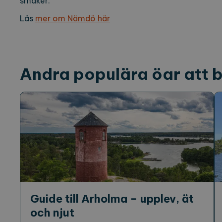
smaker.
locale
ex
Läs
mer om Nämdö här
region
ex
Namn
Lever
Andra populära öar att 
_ga
Googl
.expl
_ga_2VE62Q7WT9
.expl
Guide till Arholma – upplev, ät
och njut