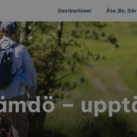
Destinationer
Äta, Bo, Gö
Nämdö – uppt