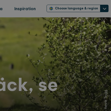
ra
Inspiration
Choose language & region
äck, se
Foto: Henrik Trygg