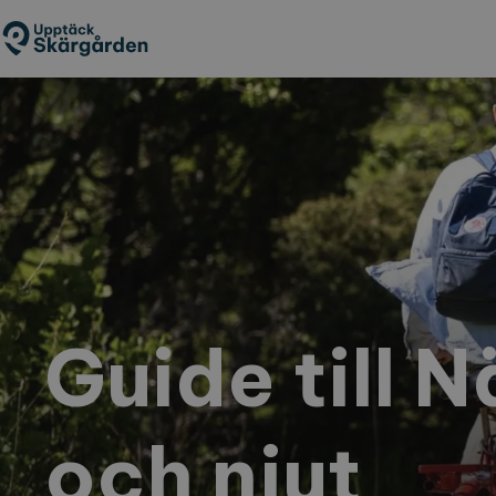
Hoppa
till
huvudinnehåll
Guide till 
och njut