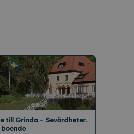
nalytics - vilket är en
t. Denna cookie används
t slumpmässigt genererat
örfrågan på en webbplats
mpanjdata för
a sessionstillståndet.
e till Grinda – Sevärdheter,
 boende