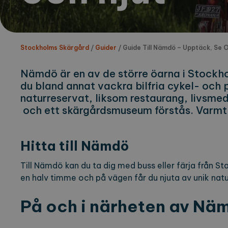
Stockholms Skärgård
/
Guider
/
Guide Till Nämdö – Upptäck, Se O
Nämdö är en av de större öarna i Stockho
du bland annat vackra bilfria cykel- oc
naturreservat, liksom restaurang, livsm
och ett skärgårdsmuseum förstås. Varmt
Hitta till Nämdö
Till Nämdö kan du ta dig med buss eller färja från St
en halv timme och på vägen får du njuta av unik nat
På och i närheten av Nä