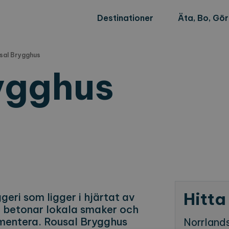
Destinationer
Äta, Bo, Gö
sal Brygghus
ygghus
Hitta
eri som ligger i hjärtat av
m betonar lokala smaker och
rimentera. Rousal Brygghus
Norrland