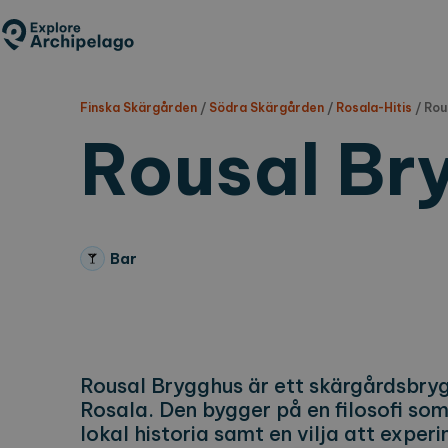
Hoppa
till
huvudinnehåll
Finska Skärgården
/
Södra Skärgården
/
Rosala-Hitis
/
Rou
Rousal Br
Bar
Rousal Brygghus är ett skärgårdsbrygg
Rosala. Den bygger på en filosofi so
lokal historia samt en vilja att expe