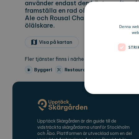
använder endast den bästa malten, hu
framställa en rad olika ölsorter, blan
Ale och Rousal Chai Porter. Det är ett
ölälskare.
Denna webb
webb
Visa på kartan
STRI
Fler tjänster finns i närheten i
Rousal Brygghus
Byggeri
Restaurang
Strikt nödvändiga kakor ti
Upptäck Skärgården är din guide till de
ordentligt utan strikt nödvä
vidsträckta skärgårdarna utanför Stockholm
Namn
Le
och Åbo. Plattformen är utvecklad som en del