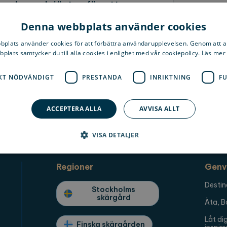
mlen och jästen för att
Hur tar jag
d annat Rousal Pils, Rousal
Denna webbplats använder cookies
 verkligt paradis för alla
040 0
plats använder cookies för att förbättra användarupplevelsen. Genom att 
plats samtycker du till alla cookies i enlighet med vår cookiepolicy. Läs mer
KT NÖDVÄNDIGT
PRESTANDA
INRIKTNING
F
 Taproom Smokehouse
ACCEPTERA ALLA
AVVISA ALLT
VISA DETALJER
Regioner
Genv
Strikt nödvändigt
Prestanda
Inriktning
Funktioner
Destin
Stockholms
llåter kärnwebbplatsfunktioner som användarinloggning och kontohantering. Webbplat
skärgård
ndiga cookies.
Äta, B
verantör / Domän
Utgång
Beskrivning
Låt di
Finska skärgården