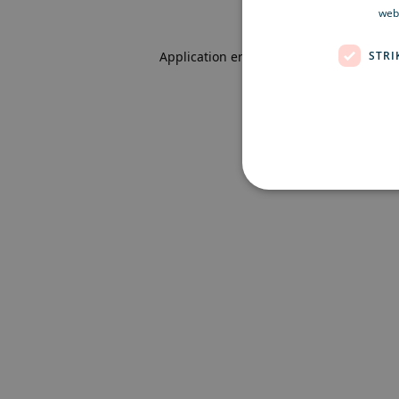
webb
STRI
Application error: a client-side excepti
Strikt nödvändiga kakor ti
ordentligt utan strikt nödvä
Namn
Le
CookieScriptConsent
Co
ex
locale
ex