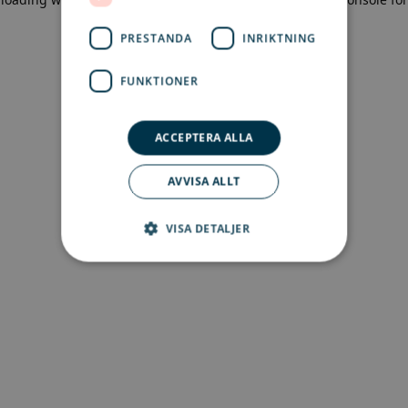
more information)
.
PRESTANDA
INRIKTNING
FUNKTIONER
ACCEPTERA ALLA
AVVISA ALLT
VISA DETALJER
Strikt nödvändigt
Prestanda
Inriktning
Funktioner
Strikt nödvändiga kakor tillåter
kärnwebbplatsfunktioner som
användarinloggning och kontohantering.
Webbplatsen kan inte användas ordentligt utan