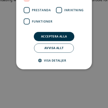
more information)
.
PRESTANDA
INRIKTNING
FUNKTIONER
ACCEPTERA ALLA
AVVISA ALLT
VISA DETALJER
Strikt nödvändigt
Prestanda
Inriktning
Funktioner
Strikt nödvändiga kakor tillåter
kärnwebbplatsfunktioner som
användarinloggning och kontohantering.
Webbplatsen kan inte användas ordentligt utan