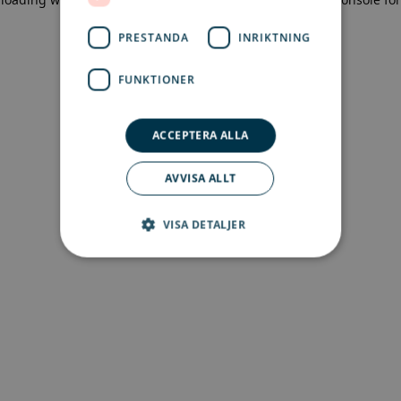
more information)
.
PRESTANDA
INRIKTNING
FUNKTIONER
ACCEPTERA ALLA
AVVISA ALLT
VISA DETALJER
Strikt nödvändigt
Prestanda
Inriktning
Funktioner
Strikt nödvändiga kakor tillåter
kärnwebbplatsfunktioner som
användarinloggning och kontohantering.
Webbplatsen kan inte användas ordentligt utan