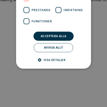
more information)
.
PRESTANDA
INRIKTNING
FUNKTIONER
ACCEPTERA ALLA
AVVISA ALLT
VISA DETALJER
Strikt nödvändigt
Prestanda
Inriktning
Funktioner
Strikt nödvändiga kakor tillåter
kärnwebbplatsfunktioner som
användarinloggning och kontohantering.
Webbplatsen kan inte användas ordentligt utan