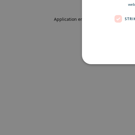
webb
STRI
Application error: a client-side excepti
Strikt nödvändiga kakor ti
ordentligt utan strikt nödvä
Namn
Le
CookieScriptConsent
Co
ex
locale
ex