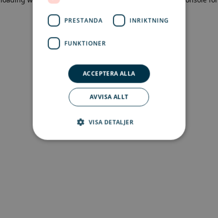
more information)
.
PRESTANDA
INRIKTNING
FUNKTIONER
ACCEPTERA ALLA
AVVISA ALLT
VISA DETALJER
Strikt nödvändigt
Prestanda
Inriktning
Funktioner
Strikt nödvändiga kakor tillåter
kärnwebbplatsfunktioner som
användarinloggning och kontohantering.
Webbplatsen kan inte användas ordentligt utan