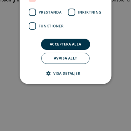
more information)
.
PRESTANDA
INRIKTNING
FUNKTIONER
ACCEPTERA ALLA
AVVISA ALLT
VISA DETALJER
Strikt nödvändigt
Prestanda
Inriktning
Funktioner
Strikt nödvändiga kakor tillåter
kärnwebbplatsfunktioner som
användarinloggning och kontohantering.
Webbplatsen kan inte användas ordentligt utan