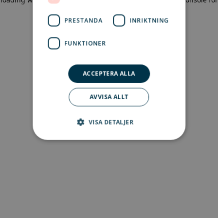
more information)
.
PRESTANDA
INRIKTNING
FUNKTIONER
ACCEPTERA ALLA
AVVISA ALLT
VISA DETALJER
Strikt nödvändigt
Prestanda
Inriktning
Funktioner
Strikt nödvändiga kakor tillåter
kärnwebbplatsfunktioner som
användarinloggning och kontohantering.
Webbplatsen kan inte användas ordentligt utan