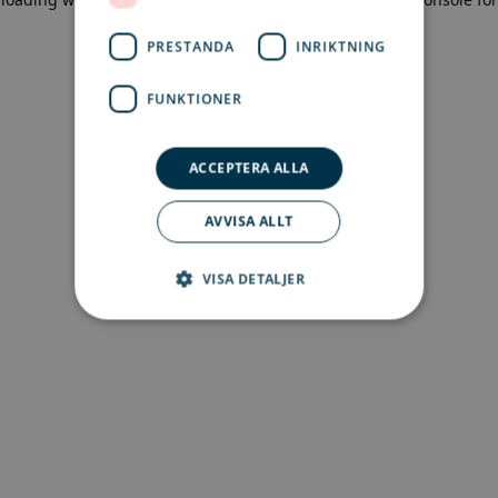
more information)
.
PRESTANDA
INRIKTNING
FUNKTIONER
ACCEPTERA ALLA
AVVISA ALLT
VISA DETALJER
Strikt nödvändigt
Prestanda
Inriktning
Funktioner
Strikt nödvändiga kakor tillåter
kärnwebbplatsfunktioner som
användarinloggning och kontohantering.
Webbplatsen kan inte användas ordentligt utan