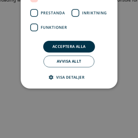
more information)
.
PRESTANDA
INRIKTNING
FUNKTIONER
ACCEPTERA ALLA
AVVISA ALLT
VISA DETALJER
Strikt nödvändigt
Prestanda
Inriktning
Funktioner
Strikt nödvändiga kakor tillåter
kärnwebbplatsfunktioner som
användarinloggning och kontohantering.
Webbplatsen kan inte användas ordentligt utan