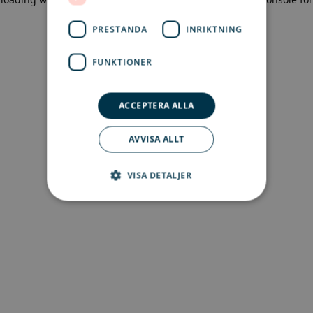
more information)
.
PRESTANDA
INRIKTNING
FUNKTIONER
ACCEPTERA ALLA
AVVISA ALLT
VISA DETALJER
Strikt nödvändigt
Prestanda
Inriktning
Funktioner
Strikt nödvändiga kakor tillåter
kärnwebbplatsfunktioner som
användarinloggning och kontohantering.
Webbplatsen kan inte användas ordentligt utan