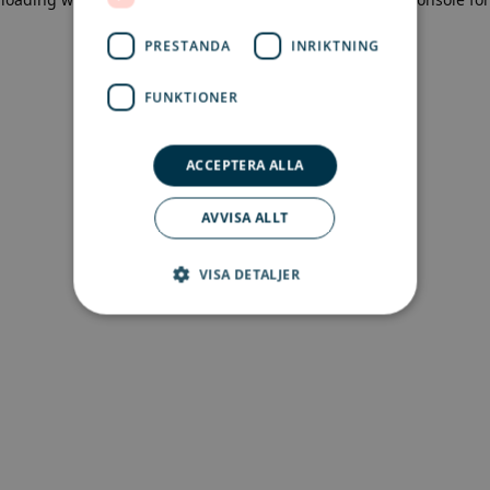
more information)
.
PRESTANDA
INRIKTNING
FUNKTIONER
ACCEPTERA ALLA
AVVISA ALLT
VISA DETALJER
Strikt nödvändigt
Prestanda
Inriktning
Funktioner
Strikt nödvändiga kakor tillåter
kärnwebbplatsfunktioner som
användarinloggning och kontohantering.
Webbplatsen kan inte användas ordentligt utan