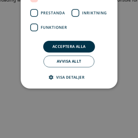
more information)
.
PRESTANDA
INRIKTNING
FUNKTIONER
ACCEPTERA ALLA
AVVISA ALLT
VISA DETALJER
Strikt nödvändigt
Prestanda
Inriktning
Funktioner
Strikt nödvändiga kakor tillåter
kärnwebbplatsfunktioner som
användarinloggning och kontohantering.
Webbplatsen kan inte användas ordentligt utan