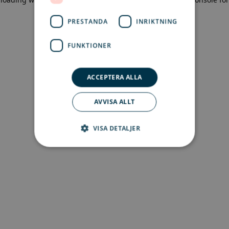
more information)
.
PRESTANDA
INRIKTNING
FUNKTIONER
ACCEPTERA ALLA
AVVISA ALLT
VISA DETALJER
Strikt nödvändigt
Prestanda
Inriktning
Funktioner
Strikt nödvändiga kakor tillåter
kärnwebbplatsfunktioner som
användarinloggning och kontohantering.
Webbplatsen kan inte användas ordentligt utan