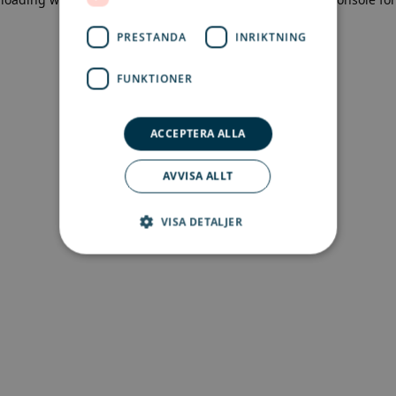
more information)
.
PRESTANDA
INRIKTNING
FUNKTIONER
ACCEPTERA ALLA
AVVISA ALLT
VISA DETALJER
Strikt nödvändigt
Prestanda
Inriktning
Funktioner
Strikt nödvändiga kakor tillåter
kärnwebbplatsfunktioner som
användarinloggning och kontohantering.
Webbplatsen kan inte användas ordentligt utan