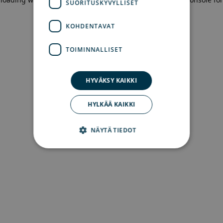
SUORITUSKYVYLLISET
more information)
.
KOHDENTAVAT
TOIMINNALLISET
HYVÄKSY KAIKKI
HYLKÄÄ KAIKKI
NÄYTÄ TIEDOT
Ehdottomasti välttämättömät
Suorituskyvylliset
Kohdentavat
Toiminnalliset
Ehdottomasti välttämättömät evästeet
mahdollistavat verkkosivuston perustoiminnot,