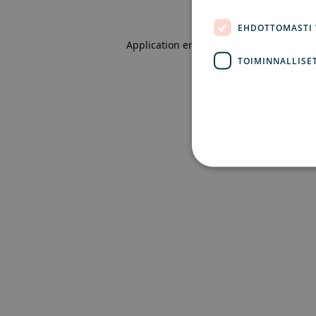
EHDOTTOMASTI
Application error: a client-side excepti
TOIMINNALLISE
Eh
Ehdottomasti välttämättömät
ei voida käyttää oikein ilm
Pa
Nimi
Ve
CookieScriptConsent
Co
ex