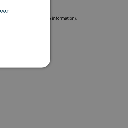
SWEDISH
FINNISH
AVAT
e browser console for more information)
.
set
 ja tilinhallinnan. Sivustoa
ttä vierailijaevästeiden
ämätöntä, että Cookie-