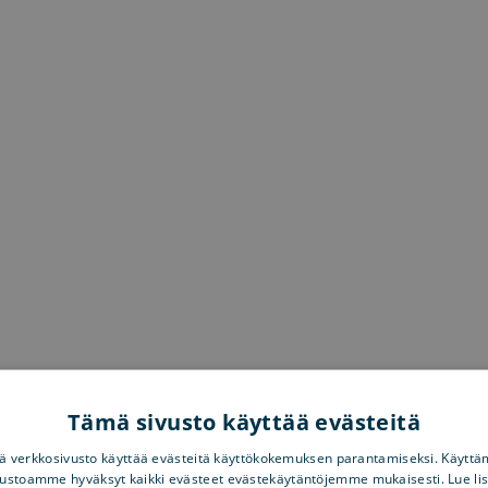
Tämä sivusto käyttää evästeitä
 verkkosivusto käyttää evästeitä käyttökokemuksen parantamiseksi. Käyttä
vustoamme hyväksyt kaikki evästeet evästekäytäntöjemme mukaisesti. Lue li