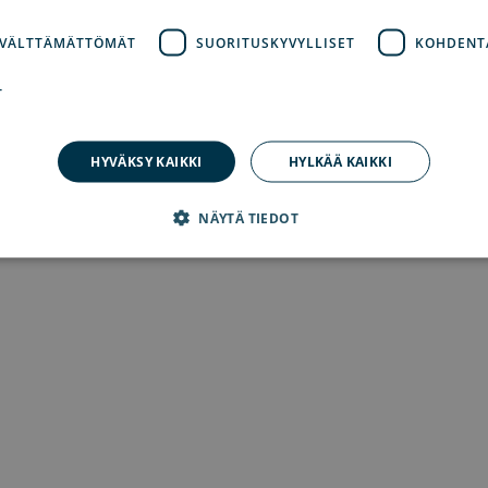
 VÄLTTÄMÄTTÖMÄT
SUORITUSKYVYLLISET
KOHDENT
on has occurred
while loading
www.explorearchipelago.com
(see th
T
HYVÄKSY KAIKKI
HYLKÄÄ KAIKKI
NÄYTÄ TIEDOT
dottomasti välttämättömät
Suorituskyvylliset
Kohdentavat
Toiminnalli
 evästeet mahdollistavat verkkosivuston perustoiminnot, kuten käyttäjän kirjautumisen
an ehdottoman välttämättömiä evästeitä.
lveluntarjoaja /
Päättymisaika
Kuvaus
rkkotunnus
1 kuukausi
Cookie-Script.com-palvelu käyttää tätä eväste
okieScript
suostumusasetusten muistamiseen. On vältt
plorearchipelago.com
Script.com-evästebanneri toimii oikein.