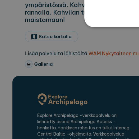
ympäristössä. Kahvila toimii WAM:in
rannalla. Kahvilan tuotteet ovat suuss
maistamaan!
Katso kartalla
Eh
Ehdottomasti välttämättömät
Lisää palveluita lähistöltä
WAM Nykytaiteen m
ei voida käyttää oikein ilm
Galleria
Pa
Nimi
Ve
CookieScriptConsent
Co
ex
locale
ex
region
ex
Explore Archipelago -verkkopalvelu on
kehitetty osana Archipelago Access -
hanketta. Hankkeen rahoitus on tullut Interreg
Palvel
Nimi
Central Baltic -ohjelmalta. Verkkopalvelua
Verkk