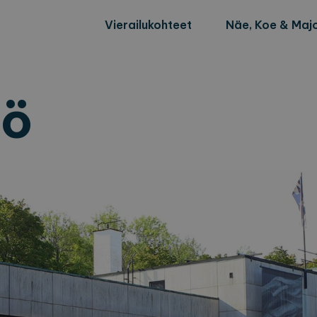
Vierailukohteet
Näe, Koe & Majo
nö