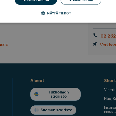
 yhteydessä Aurajoen
a sulavan herkullisia, tule
Itäinen R
NÄYTÄ TIEDOT
Reitti koh
dottomasti välttämättömät
Suorituskyvylliset
Kohdentavat
Toiminnalli
02 26
 evästeet mahdollistavat verkkosivuston perustoiminnot, kuten käyttäjän kirjautumisen
useo
Verkkos
an ehdottoman välttämättömiä evästeitä.
lveluntarjoaja /
Päättymisaika
Kuvaus
rkkotunnus
1 kuukausi
Cookie-Script.com-palvelu käyttää tätä eväste
okieScript
suostumusasetusten muistamiseen. On vältt
plorearchipelago.com
Script.com-evästebanneri toimii oikein.
Alueet
Short
plorearchipelago.com
Istunto
Tallentaaksesi valitun kielen
plorearchipelago.com
Istunto
Tallentaaksesi valitun alueen
Vierai
Tukholman
saaristo
Näe, K
Inspiro
untarjoaja /
Suomen saaristo
Päättymisaika
Kuvaus
innost
otunnus