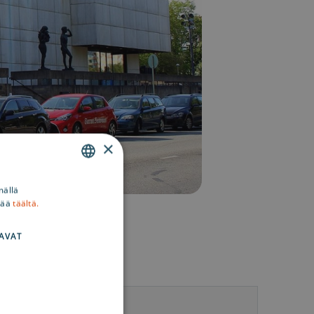
×
ENGLISH
mällä
sää
täältä.
SWEDISH
FINNISH
AVAT
tetiedot