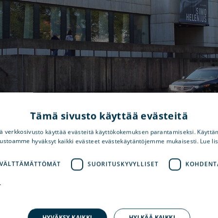
Tämä sivusto käyttää evästeitä
 verkkosivusto käyttää evästeitä käyttökokemuksen parantamiseksi. Käyttä
vustoamme hyväksyt kaikki evästeet evästekäytäntöjemme mukaisesti. Lue li
 VÄLTTÄMÄTTÖMÄT
SUORITUSKYVYLLISET
KOHDENT
T
Osoi
e Wäinön kauniissa
HYVÄKSY KAIKKI
HYLKÄÄ KAIKKI