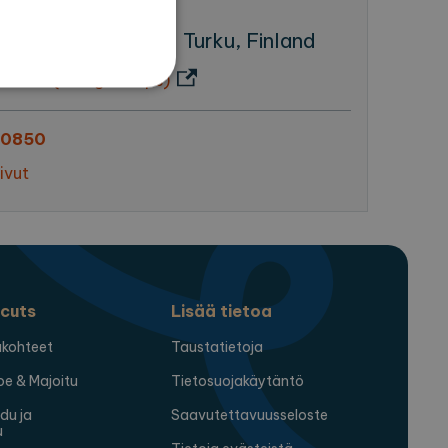
antakatu 38, 20101 Turku, Finland
teeseen (Google Maps)
set
20850
 ja tilinhallinnan. Sivustoa
ivut
ttä vierailijaevästeiden
ämätöntä, että Cookie-
cuts
Lisää tietoa
lukohteet
Taustatietoja
oe & Majoitu
Tietosuojakäytäntö
idu ja
Saavutettavuusseloste
u