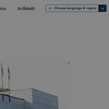
itu
Artikkelit
Choose language & region