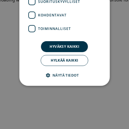
SUORITUSKYVYLLISET
more information)
.
KOHDENTAVAT
TOIMINNALLISET
HYVÄKSY KAIKKI
HYLKÄÄ KAIKKI
NÄYTÄ TIEDOT
Ehdottomasti välttämättömät
Suorituskyvylliset
Kohdentavat
Toiminnalliset
Ehdottomasti välttämättömät evästeet
mahdollistavat verkkosivuston perustoiminnot,