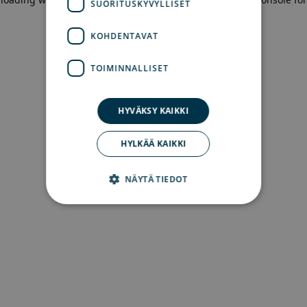
SUORITUSKYVYLLISET
more information)
.
KOHDENTAVAT
TOIMINNALLISET
HYVÄKSY KAIKKI
HYLKÄÄ KAIKKI
NÄYTÄ TIEDOT
Ehdottomasti välttämättömät
Suorituskyvylliset
Kohdentavat
Toiminnalliset
Ehdottomasti välttämättömät evästeet
mahdollistavat verkkosivuston perustoiminnot,