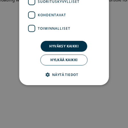
SUORITUSKYVYLLISET
more information)
.
KOHDENTAVAT
TOIMINNALLISET
HYVÄKSY KAIKKI
HYLKÄÄ KAIKKI
NÄYTÄ TIEDOT
Ehdottomasti välttämättömät
Suorituskyvylliset
Kohdentavat
Toiminnalliset
Ehdottomasti välttämättömät evästeet
mahdollistavat verkkosivuston perustoiminnot,