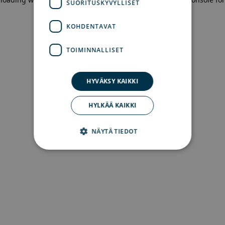
SUORITUSKYVYLLISET
more information)
.
KOHDENTAVAT
TOIMINNALLISET
HYVÄKSY KAIKKI
HYLKÄÄ KAIKKI
NÄYTÄ TIEDOT
Ehdottomasti välttämättömät
Suorituskyvylliset
Kohdentavat
Toiminnalliset
Ehdottomasti välttämättömät evästeet
mahdollistavat verkkosivuston perustoiminnot,