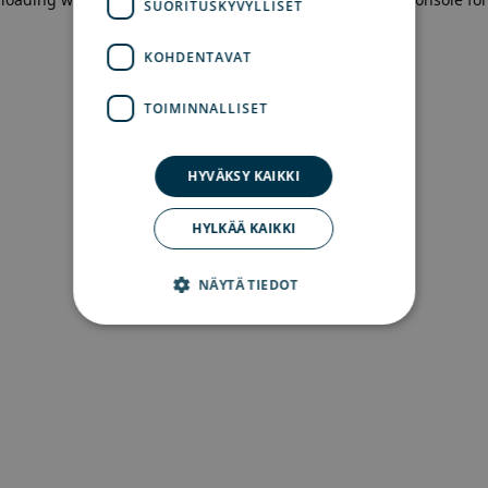
SUORITUSKYVYLLISET
more information)
.
KOHDENTAVAT
TOIMINNALLISET
HYVÄKSY KAIKKI
HYLKÄÄ KAIKKI
NÄYTÄ TIEDOT
Ehdottomasti välttämättömät
Suorituskyvylliset
Kohdentavat
Toiminnalliset
Ehdottomasti välttämättömät evästeet
mahdollistavat verkkosivuston perustoiminnot,