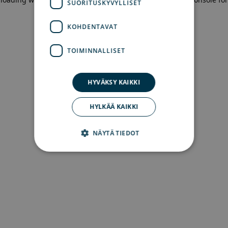
SUORITUSKYVYLLISET
more information)
.
KOHDENTAVAT
TOIMINNALLISET
HYVÄKSY KAIKKI
HYLKÄÄ KAIKKI
NÄYTÄ TIEDOT
Ehdottomasti välttämättömät
Suorituskyvylliset
Kohdentavat
Toiminnalliset
Ehdottomasti välttämättömät evästeet
mahdollistavat verkkosivuston perustoiminnot,