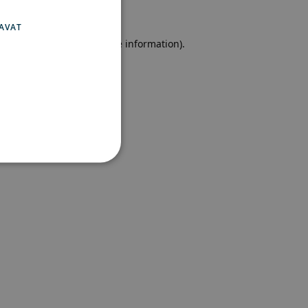
SWEDISH
FINNISH
AVAT
e browser console for more information)
.
set
 ja tilinhallinnan. Sivustoa
ttä vierailijaevästeiden
ämätöntä, että Cookie-