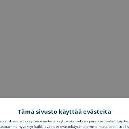
Tämä sivusto käyttää evästeitä
 verkkosivusto käyttää evästeitä käyttökokemuksen parantamiseksi. Käyttä
vustoamme hyväksyt kaikki evästeet evästekäytäntöjemme mukaisesti. Lue li