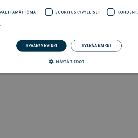
 VÄLTTÄMÄTTÖMÄT
SUORITUSKYVYLLISET
KOHDENT
on has occurred
while loading
www.explorearchipelago.com
(see th
T
HYVÄKSY KAIKKI
HYLKÄÄ KAIKKI
NÄYTÄ TIEDOT
dottomasti välttämättömät
Suorituskyvylliset
Kohdentavat
Toiminnalli
 evästeet mahdollistavat verkkosivuston perustoiminnot, kuten käyttäjän kirjautumisen
an ehdottoman välttämättömiä evästeitä.
lveluntarjoaja /
Päättymisaika
Kuvaus
rkkotunnus
1 kuukausi
Cookie-Script.com-palvelu käyttää tätä eväste
okieScript
suostumusasetusten muistamiseen. On vältt
plorearchipelago.com
Script.com-evästebanneri toimii oikein.