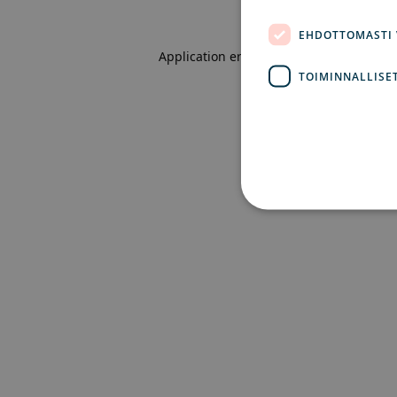
EHDOTTOMASTI
Application error: a client-side excepti
TOIMINNALLISE
Eh
Ehdottomasti välttämättömät
ei voida käyttää oikein ilm
Pa
Nimi
Ve
CookieScriptConsent
Co
ex