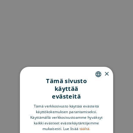
×
Tämä sivusto
käyttää
ENGLISH
evästeitä
SWEDISH
Tämä verkkosivusto käyttää evästeitä
FINNISH
käyttökokemuksen parantamiseksi.
Käyttämällä verkkosivustoamme hyväksyt
kaikki evästeet evästekäytäntöjemme
mukaisesti. Lue lisää
täältä.