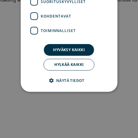
SUORITUSKYVYLLISET
more information)
.
KOHDENTAVAT
TOIMINNALLISET
HYVÄKSY KAIKKI
HYLKÄÄ KAIKKI
NÄYTÄ TIEDOT
Ehdottomasti välttämättömät
Suorituskyvylliset
Kohdentavat
Toiminnalliset
Ehdottomasti välttämättömät evästeet
mahdollistavat verkkosivuston perustoiminnot,