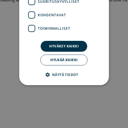
SUORITUSKYVYLLISET
more information)
.
KOHDENTAVAT
TOIMINNALLISET
HYVÄKSY KAIKKI
HYLKÄÄ KAIKKI
NÄYTÄ TIEDOT
Ehdottomasti välttämättömät
Suorituskyvylliset
Kohdentavat
Toiminnalliset
Ehdottomasti välttämättömät evästeet
mahdollistavat verkkosivuston perustoiminnot,