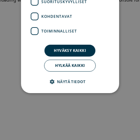
SUORITUSKYVYLLISET
more information)
.
KOHDENTAVAT
TOIMINNALLISET
HYVÄKSY KAIKKI
HYLKÄÄ KAIKKI
NÄYTÄ TIEDOT
Ehdottomasti välttämättömät
Suorituskyvylliset
Kohdentavat
Toiminnalliset
Ehdottomasti välttämättömät evästeet
mahdollistavat verkkosivuston perustoiminnot,