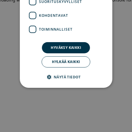
SUORITUSKYVYLLISET
more information)
.
KOHDENTAVAT
TOIMINNALLISET
HYVÄKSY KAIKKI
HYLKÄÄ KAIKKI
NÄYTÄ TIEDOT
Ehdottomasti välttämättömät
Suorituskyvylliset
Kohdentavat
Toiminnalliset
Ehdottomasti välttämättömät evästeet
mahdollistavat verkkosivuston perustoiminnot,