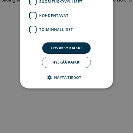
SUORITUSKYVYLLISET
more information)
.
KOHDENTAVAT
TOIMINNALLISET
HYVÄKSY KAIKKI
HYLKÄÄ KAIKKI
NÄYTÄ TIEDOT
Ehdottomasti välttämättömät
Suorituskyvylliset
Kohdentavat
Toiminnalliset
Ehdottomasti välttämättömät evästeet
mahdollistavat verkkosivuston perustoiminnot,