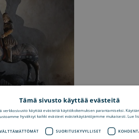
Tämä sivusto käyttää evästeitä
 verkkosivusto käyttää evästeitä käyttökokemuksen parantamiseksi. Käyttä
tarinoita ritareiden elämästä.
vustoamme hyväksyt kaikki evästeet evästekäytäntöjemme mukaisesti. Lue li
 VÄLTTÄMÄTTÖMÄT
SUORITUSKYVYLLISET
KOHDENT