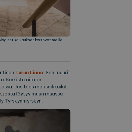
eologiset kaivaukset kertovat meille
ontinen
Turun Linna
. Sen muurit
ta. Kurkista aitoon
ssassa. Jos taas meriseikkailut
e
, josta löytyy muun muassa
ely Tyrskynmyrskyn
.