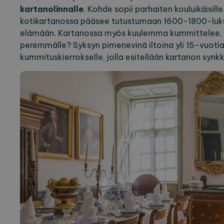
kartanolinnalle
. Kohde sopii parhaiten kouluikäisil
kotikartanossa pääsee tutustumaan 1600-1800-luku
elämään. Kartanossa myös kuulemma kummittelee, u
peremmälle? Syksyn pimenevinä iltoina yli 15-vuotia
kummituskierrokselle, jolla esitellään kartanon synkk