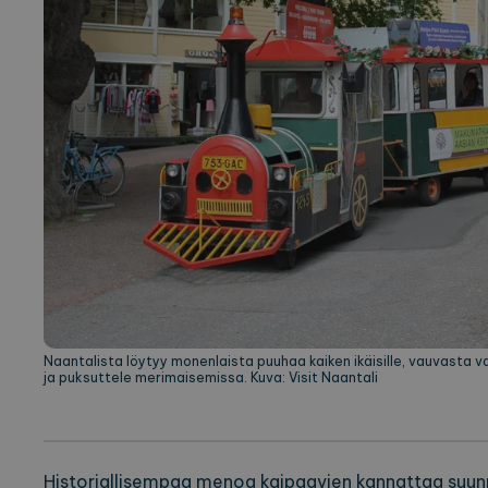
Palvel
Nimi
Verkk
_ga
Googl
.expl
_ga_2VE62Q7WT9
.expl
Naantalista löytyy monenlaista puuhaa kaiken ikäisille, vauvasta va
ja puksuttele merimaisemissa. Kuva: Visit Naantali
Historiallisempaa menoa kaipaavien kannattaa suun