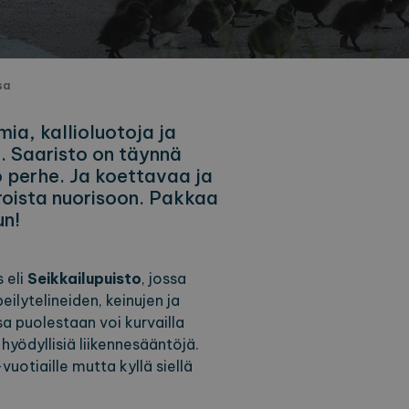
sa
ia, kallioluotoja ja
. Saaristo on täynnä
o perhe. Ja koettavaa ja
eroista nuorisoon. Pakkaa
un!
 eli
Seikkailupuisto
, jossa
eilytelineiden, keinujen ja
sa puolestaan voi kurvailla
hyödyllisiä liikennesääntöjä.
uotiaille mutta kyllä siellä