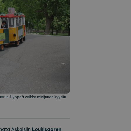
untarjoaja /
Päättymisaika
Kuvaus
otunnus
1 vuosi 1
Tämä evästeen nimi liittyy Google Universal Anal
e LLC
kuukausi
merkittävä päivitys Googlen yleisimmin käytett
orearchipelago.com
Tätä evästettä käytetään yksilöimään käyttäjät y
luotu numero asiakastunnukseksi. Se sisältyy k
sivupyyntöön ja sitä käytetään vierailija-, istun
laskemiseen sivustojen analyysiraporteille.
orearchipelago.com
1 vuosi 1
This cookie is used by Google Analytics to prese
kuukausi
ariin. Hyppää vaikka minijunan kyytiin
nata Askaisiin
Louhisaaren