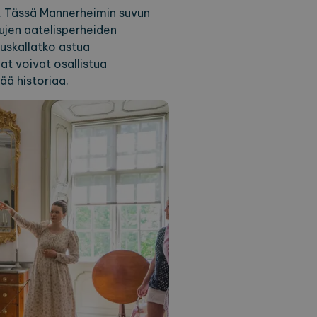
le. Tässä Mannerheimin suvun
jen aatelisperheiden
skallatko astua
at voivat osallistua
ää historiaa.