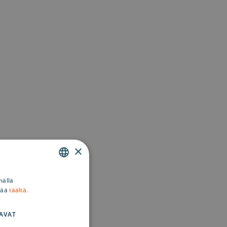
×
ENGLISH
mällä
sää
täältä.
SWEDISH
FINNISH
AVAT