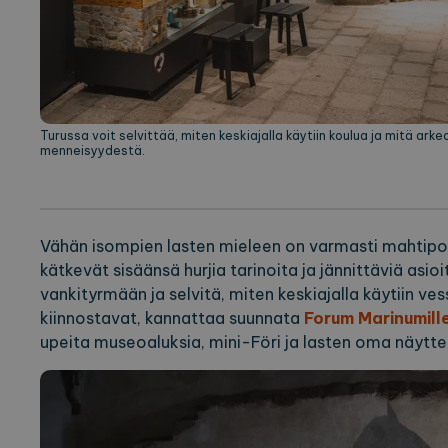
Turussa voit selvittää, miten keskiajalla käytiin koulua ja mitä ark
menneisyydestä.
Vähän isompien lasten mieleen on varmasti mahtip
kätkevät sisäänsä hurjia tarinoita ja jännittäviä asioi
vankityrmään ja selvitä, miten keskiajalla käytiin ve
kiinnostavat, kannattaa suunnata
Forum Marinumill
upeita museoaluksia, mini-Föri ja lasten oma näytt