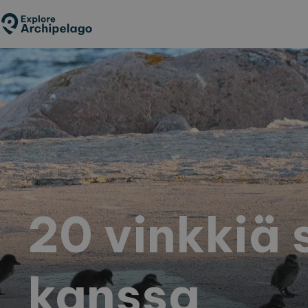
Hyppää
pääsisältöön
20 vinkkiä 
kanssa