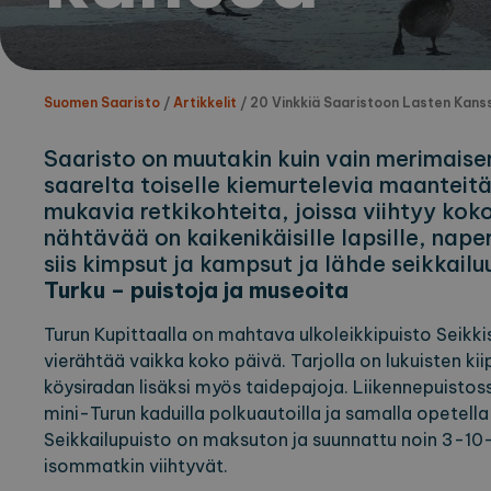
Suomen Saaristo
/
Artikkelit
/
20 Vinkkiä Saaristoon Lasten Kans
Saaristo on muutakin kuin vain merimaisem
saarelta toiselle kiemurtelevia maanteitä
mukavia retkikohteita, joissa viihtyy kok
nähtävää on kaikenikäisille lapsille, nap
siis kimpsut ja kampsut ja lähde seikkailu
Turku – puistoja ja museoita
Turun Kupittaalla on mahtava ulkoleikkipuisto Seikkis
vierähtää vaikka koko päivä. Tarjolla on lukuisten kiip
köysiradan lisäksi myös taidepajoja. Liikennepuistos
mini-Turun kaduilla polkuautoilla ja samalla opetella 
Seikkailupuisto on maksuton ja suunnattu noin 3-10-v
isommatkin viihtyvät.