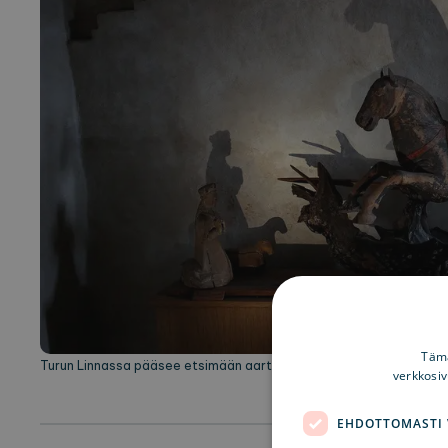
Tämä
Turun Linnassa pääsee etsimään aarteita ja kuulemaan jännittäviä 
verkkosi
EHDOTTOMASTI