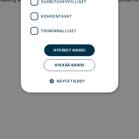
SUORITUSKYVYLLISET
more information)
.
KOHDENTAVAT
TOIMINNALLISET
HYVÄKSY KAIKKI
HYLKÄÄ KAIKKI
NÄYTÄ TIEDOT
Ehdottomasti välttämättömät
Suorituskyvylliset
Kohdentavat
Toiminnalliset
Ehdottomasti välttämättömät evästeet
mahdollistavat verkkosivuston perustoiminnot,