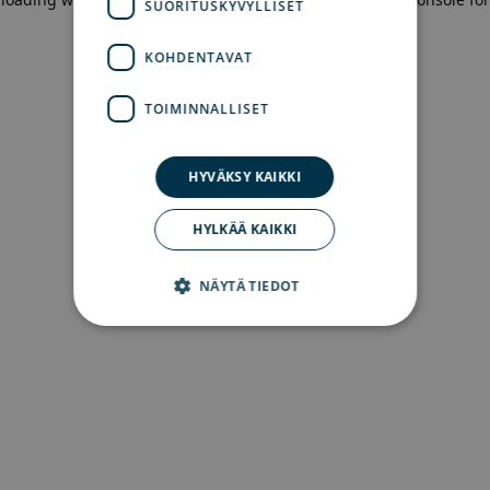
SUORITUSKYVYLLISET
more information)
.
KOHDENTAVAT
TOIMINNALLISET
HYVÄKSY KAIKKI
HYLKÄÄ KAIKKI
NÄYTÄ TIEDOT
Ehdottomasti välttämättömät
Suorituskyvylliset
Kohdentavat
Toiminnalliset
Ehdottomasti välttämättömät evästeet
mahdollistavat verkkosivuston perustoiminnot,