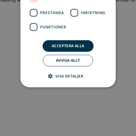
more information)
.
PRESTANDA
INRIKTNING
FUNKTIONER
ACCEPTERA ALLA
AVVISA ALLT
VISA DETALJER
Strikt nödvändigt
Prestanda
Inriktning
Funktioner
Strikt nödvändiga kakor tillåter
kärnwebbplatsfunktioner som
användarinloggning och kontohantering.
Webbplatsen kan inte användas ordentligt utan