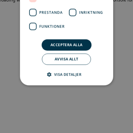
more information)
.
PRESTANDA
INRIKTNING
FUNKTIONER
ACCEPTERA ALLA
AVVISA ALLT
VISA DETALJER
Strikt nödvändigt
Prestanda
Inriktning
Funktioner
Strikt nödvändiga kakor tillåter
kärnwebbplatsfunktioner som
användarinloggning och kontohantering.
Webbplatsen kan inte användas ordentligt utan