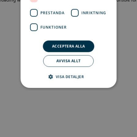
more information)
.
PRESTANDA
INRIKTNING
FUNKTIONER
ACCEPTERA ALLA
AVVISA ALLT
VISA DETALJER
Strikt nödvändigt
Prestanda
Inriktning
Funktioner
Strikt nödvändiga kakor tillåter
kärnwebbplatsfunktioner som
användarinloggning och kontohantering.
Webbplatsen kan inte användas ordentligt utan