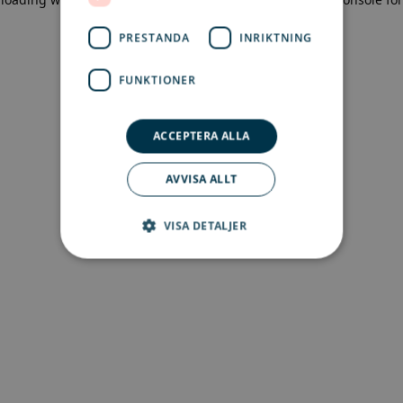
more information)
.
PRESTANDA
INRIKTNING
FUNKTIONER
ACCEPTERA ALLA
AVVISA ALLT
VISA DETALJER
Strikt nödvändigt
Prestanda
Inriktning
Funktioner
Strikt nödvändiga kakor tillåter
kärnwebbplatsfunktioner som
användarinloggning och kontohantering.
Webbplatsen kan inte användas ordentligt utan