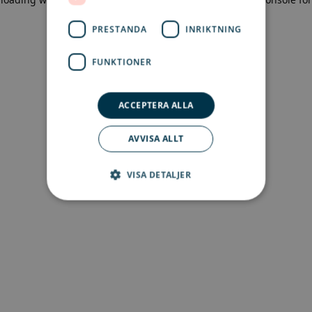
more information)
.
PRESTANDA
INRIKTNING
FUNKTIONER
ACCEPTERA ALLA
AVVISA ALLT
VISA DETALJER
Strikt nödvändigt
Prestanda
Inriktning
Funktioner
Strikt nödvändiga kakor tillåter
kärnwebbplatsfunktioner som
användarinloggning och kontohantering.
Webbplatsen kan inte användas ordentligt utan