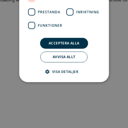
more information)
.
PRESTANDA
INRIKTNING
FUNKTIONER
ACCEPTERA ALLA
AVVISA ALLT
VISA DETALJER
Strikt nödvändigt
Prestanda
Inriktning
Funktioner
Strikt nödvändiga kakor tillåter
kärnwebbplatsfunktioner som
användarinloggning och kontohantering.
Webbplatsen kan inte användas ordentligt utan