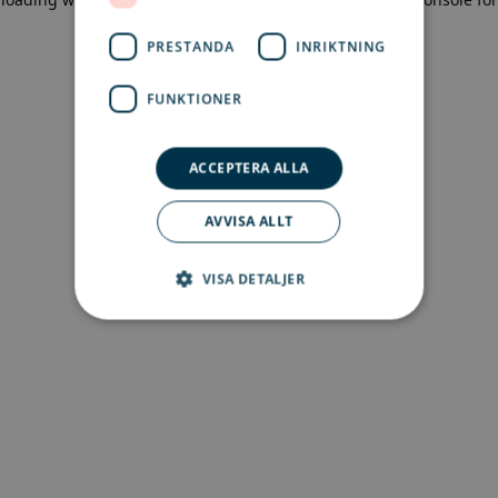
more information)
.
PRESTANDA
INRIKTNING
FUNKTIONER
ACCEPTERA ALLA
AVVISA ALLT
VISA DETALJER
Strikt nödvändigt
Prestanda
Inriktning
Funktioner
Strikt nödvändiga kakor tillåter
kärnwebbplatsfunktioner som
användarinloggning och kontohantering.
Webbplatsen kan inte användas ordentligt utan