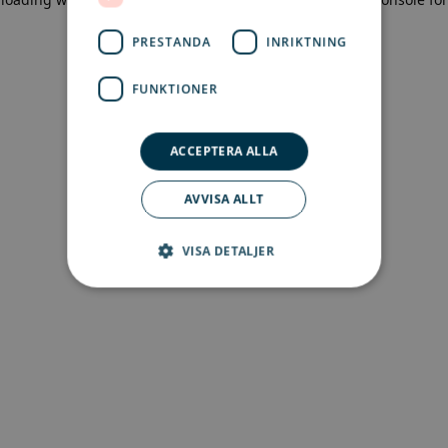
more information)
.
PRESTANDA
INRIKTNING
FUNKTIONER
ACCEPTERA ALLA
AVVISA ALLT
VISA DETALJER
Strikt nödvändigt
Prestanda
Inriktning
Funktioner
Strikt nödvändiga kakor tillåter
kärnwebbplatsfunktioner som
användarinloggning och kontohantering.
Webbplatsen kan inte användas ordentligt utan