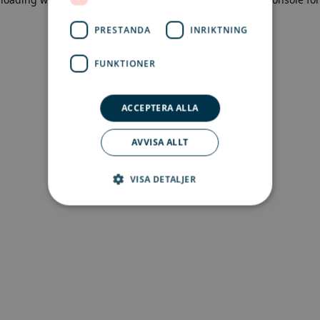
more information)
.
PRESTANDA
INRIKTNING
FUNKTIONER
ACCEPTERA ALLA
AVVISA ALLT
VISA DETALJER
Strikt nödvändigt
Prestanda
Inriktning
Funktioner
Strikt nödvändiga kakor tillåter
kärnwebbplatsfunktioner som
användarinloggning och kontohantering.
Webbplatsen kan inte användas ordentligt utan