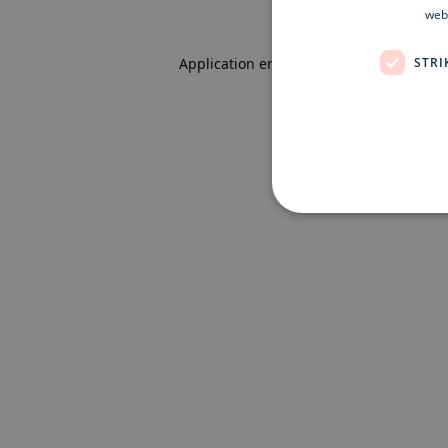
webb
STRI
Application error: a client-side excepti
Strikt nödvändiga kakor ti
ordentligt utan strikt nödvä
Namn
Le
CookieScriptConsent
Co
ex
locale
ex