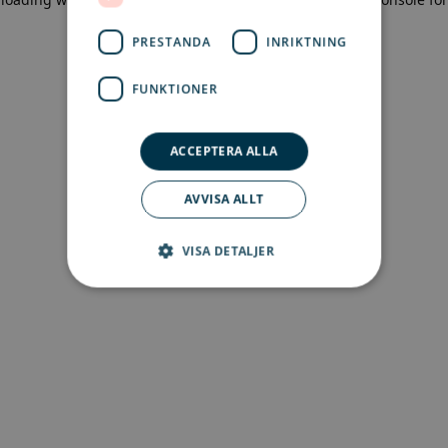
more information)
.
PRESTANDA
INRIKTNING
FUNKTIONER
ACCEPTERA ALLA
AVVISA ALLT
VISA DETALJER
Strikt nödvändigt
Prestanda
Inriktning
Funktioner
Strikt nödvändiga kakor tillåter
kärnwebbplatsfunktioner som
användarinloggning och kontohantering.
Webbplatsen kan inte användas ordentligt utan